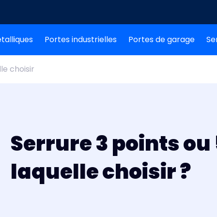
talliques
Portes industrielles
Portes de garage
Se
le choisir
Serrure 3 points ou 
laquelle choisir ?