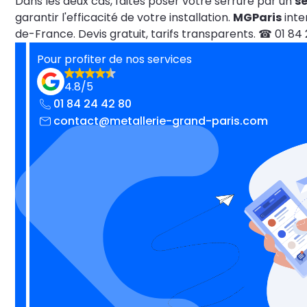
Dans les deux cas, faites poser votre serrure par un
se
garantir l'efficacité de votre installation.
MGParis
inte
de-France. Devis gratuit, tarifs transparents. ☎ 01 84
Pour profiter de nos services
4.8/5
01 84 24 42 80
contact@metallerie-grand-paris.com