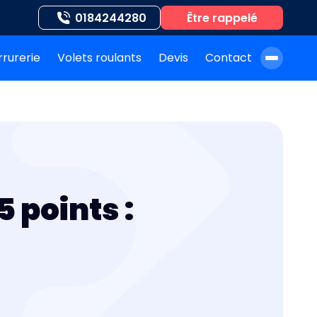
0184244280
Être rappelé
rrurerie
Volets roulants
Devis
Contact
À propos de nous
Blog
Nos auteurs
Nos agences
5 points :
Nos interventions
FAQ