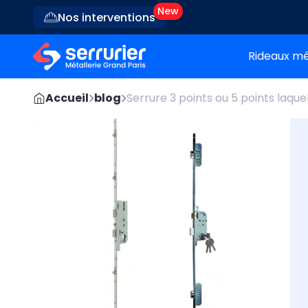
Nos interventions
Rideaux mé
Accueil
blog
Serrure 3 points ou 5 points laquel