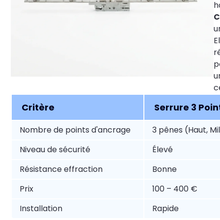
h
C
u
E
r
p
u
c
Critère
Serrure 3 Poin
Nombre de points d'ancrage
3 pênes (Haut, Mil
Niveau de sécurité
Élevé
Résistance effraction
Bonne
Prix
100 – 400 €
Installation
Rapide