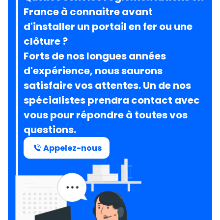
France à connaitre avant
d'installer un portail en fer ou une
clôture ?
Forts de nos longues années
d'expérience, nous saurons
satisfaire vos attentes. Un de nos
spécialistes prendra contact avec
vous pour répondre à toutes vos
questions.
Appelez-nous