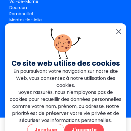
Val-de-Marne
Dourdan
Rambouillet
Mantes-la-Jolie
Créteil
Seine-et-Marne
Contact
01 84 24 42 80
contact@metallerie-grand-paris.com
Ce site web utilise des cookies
46 bis Av. du Maine, 75015 Paris
En poursuivant votre navigation sur notre site
Web, vous consentez à notre utilisation des
Mentions légales
cookies.
Politique De Confidentialité
Cookies
Soyez rassurés, nous n'employons pas de
CGV
Engagements Clients
cookies pour recueillir des données personnelles
À propos
Blog
Plan du site
Avis
FAQ
comme votre nom, prénom, ou adresse. Notre
priorité est de préserver votre vie privée et de
sécuriser vos informations personnelles.
© 2026 MGParis — Tous droits réservés
Je refuse
J'accepte