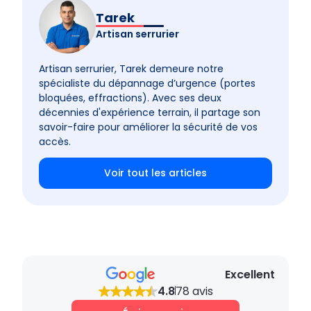
protégées (ABF), une autorisation spéciale est
Tarek
nécessaire, et le portail doit être conforme à
Artisan serrurier
l’esthétique imposée par l’architecte des
Bâtiments de France.
Artisan serrurier, Tarek demeure notre
spécialiste du dépannage d’urgence (portes
bloquées, effractions). Avec ses deux
décennies d'expérience terrain, il partage son
savoir-faire pour améliorer la sécurité de vos
accès.
Voir tout les articles
Excellent
4.8
78 avis