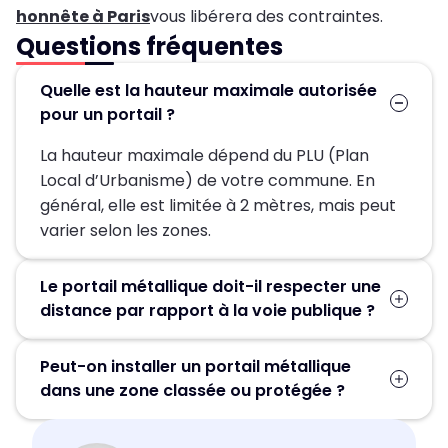
honnête à Paris
vous libérera des contraintes.
Questions fréquentes
Quelle est la hauteur maximale autorisée
pour un portail ?
La hauteur maximale dépend du PLU (Plan
Local d’Urbanisme) de votre commune. En
général, elle est limitée à 2 mètres, mais peut
varier selon les zones.
Le portail métallique doit-il respecter une
distance par rapport à la voie publique ?
Oui. Un portail ne peut pas empiéter sur la voie
Peut-on installer un portail métallique
publique. Il doit généralement être implanté à
dans une zone classée ou protégée ?
l’intérieur de la limite de propriété, avec un
recul imposé dans certains cas.
Oui, mais sous conditions. Dans les zones